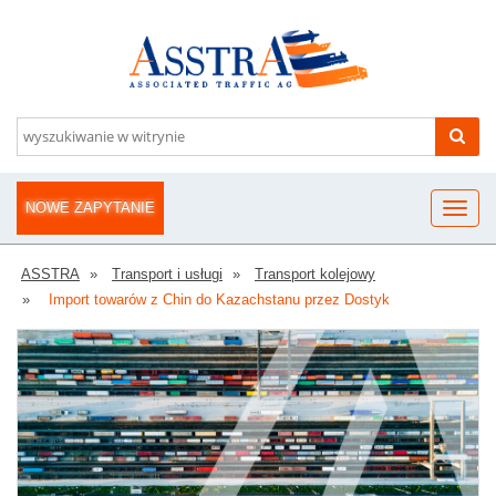
NOWE ZAPYTANIE
ASSTRA
Transport i usługi
Transport kolejowy
Import towarów z Chin do Kazachstanu przez Dostyk