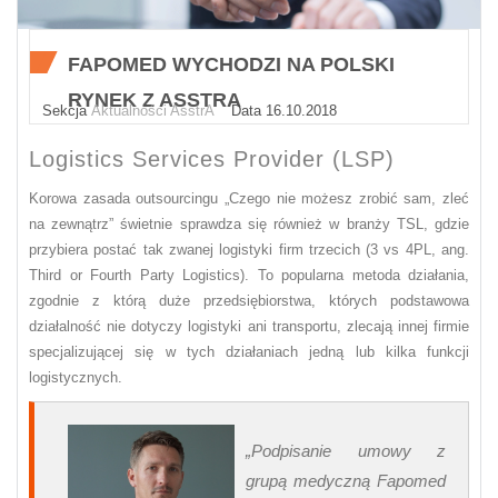
FAPOMED WYCHODZI NA POLSKI
RYNEK Z ASSTRA
Sekcja
Aktualności AsstrA
Data 16.10.2018
Logistics Services Provider (LSP)
Korowa zasada outsourcingu „Czego nie możesz zrobić sam, zleć
na zewnątrz” świetnie sprawdza się również w branży TSL, gdzie
przybiera postać tak zwanej logistyki firm trzecich (3 vs 4PL, ang.
Third or Fourth Party Logistics). To popularna metoda działania,
zgodnie z którą duże przedsiębiorstwa, których podstawowa
działalność nie dotyczy logistyki ani transportu, zlecają innej firmie
specjalizującej się w tych działaniach jedną lub kilka funkcji
logistycznych.
„Podpisanie umowy z
grupą medyczną Fapomed