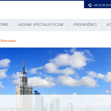
+48 22 59 29 
NŻOWE
ŁADUNKI SPECJALISTYCZNE
PRZEWOŹNICY
K
j Warszawo!