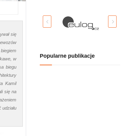
ywał się
rzewozów
 biegiem
Popularne publikacje
ekawe, w
sa biegu
itektury
ta Kamil
i się na
rażeniem
 udziału