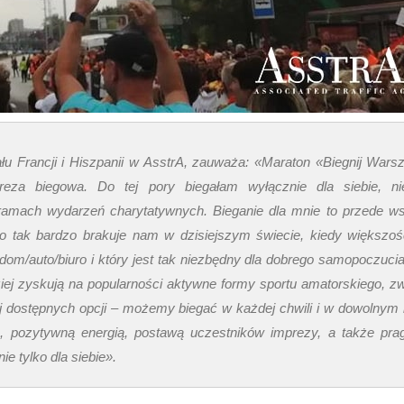
iału Francji i Hiszpanii w AsstrA, zauważa: «Maraton «Biegnij Wars
za biegowa. Do tej pory biegałam wyłącznie dla siebie, nie
ramach wydarzeń charytatywnych. Bieganie dla mnie to przede w
ego tak bardzo brakuje nam w dzisiejszym świecie, kiedy większo
dom/auto/biuro i który jest tak niezbędny dla dobrego samopoczucia
ziej zyskują na popularności aktywne formy sportu amatorskiego, z
iej dostępnych opcji – możemy biegać w każdej chwili i w dowolnym 
 pozytywną energią, postawą uczestników imprezy, a także pra
ie tylko dla siebie».