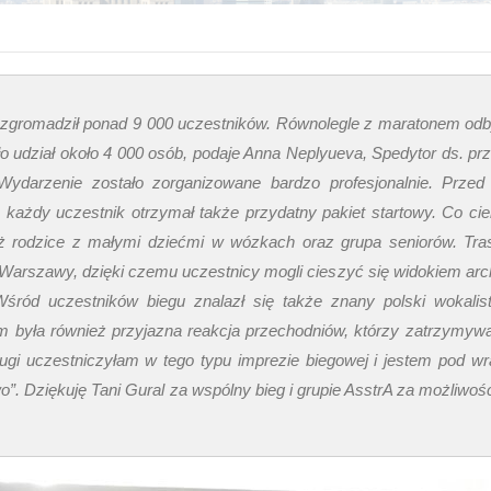
zgromadził ponad 9 000 uczestników. Równolegle z maratonem odb
o udział około 4 000 osób, podaje Anna Neplyueva, Spedytor ds. p
Wydarzenie zostało zorganizowane bardzo profesjonalnie. Przed
, każdy uczestnik otrzymał także przydatny pakiet startowy. Co ci
ież rodzice z małymi dziećmi w wózkach oraz grupa seniorów. Tra
 Warszawy, dzięki czemu uczestnicy mogli cieszyć się widokiem arch
Wśród uczestników biegu znalazł się także znany polski wokalis
 była również przyjazna reakcja przechodniów, którzy zatrzymywal
drugi uczestniczyłam w tego typu imprezie biegowej i jestem pod w
. Dziękuję Tani Gural za wspólny bieg i grupie AsstrA za możliwość