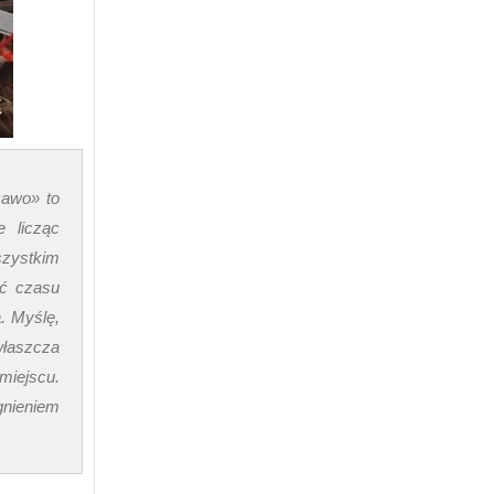
zawo» to
 licząc
szystkim
ść czasu
. Myślę,
właszcza
miejscu.
gnieniem