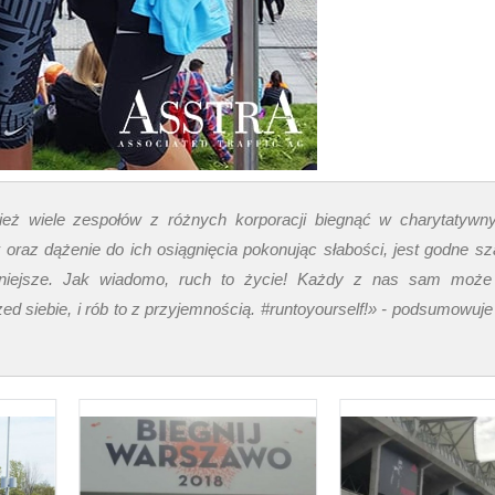
ież wiele zespołów z różnych korporacji biegnąć w charytatywn
 oraz dążenie do ich osiągnięcia pokonując słabości, jest godne sz
udniejsze. Jak wiadomo, ruch to życie! Każdy z nas sam moż
rzed siebie, i rób to z przyjemnością. #runtoyourself!» - podsumowuj