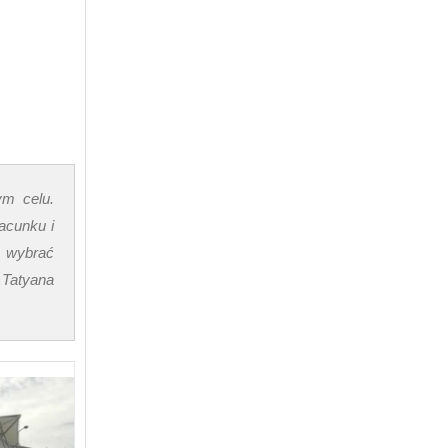
ym celu.
acunku i
e wybrać
e Tatyana